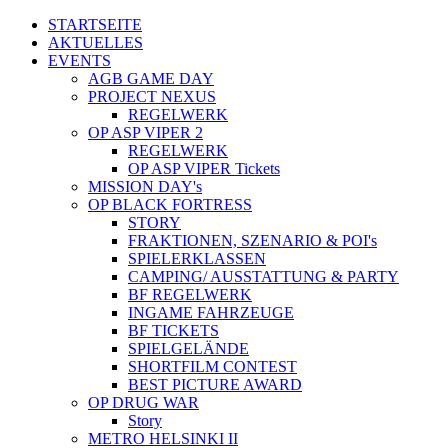
STARTSEITE
AKTUELLES
EVENTS
AGB GAME DAY
PROJECT NEXUS
REGELWERK
OP ASP VIPER 2
REGELWERK
OP ASP VIPER Tickets
MISSION DAY's
OP BLACK FORTRESS
STORY
FRAKTIONEN, SZENARIO & POI's
SPIELERKLASSEN
CAMPING/ AUSSTATTUNG & PARTY
BF REGELWERK
INGAME FAHRZEUGE
BF TICKETS
SPIELGELÄNDE
SHORTFILM CONTEST
BEST PICTURE AWARD
OP DRUG WAR
Story
METRO HELSINKI II