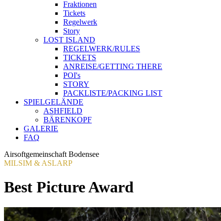
Fraktionen
Tickets
Regelwerk
Story
LOST ISLAND
REGELWERK/RULES
TICKETS
ANREISE/GETTING THERE
POI's
STORY
PACKLISTE/PACKING LIST
SPIELGELÄNDE
ASHFIELD
BÄRENKOPF
GALERIE
FAQ
Airsoftgemeinschaft Bodensee
MILSIM & ASLARP
Best Picture Award